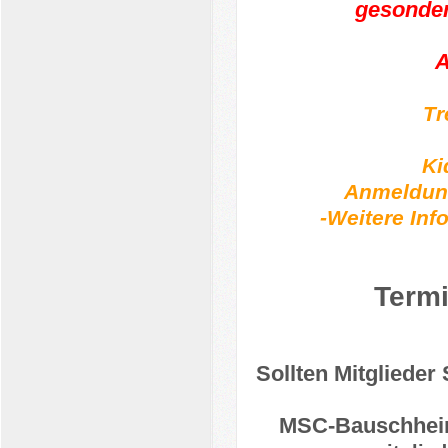
gesonder
A
Tr
Ki
Anmeldung
-Weitere In
Term
Sollten Mitgliede
MSC-Bauschheim 