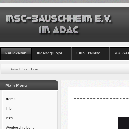
Neuigkeiten
Jugendgruppe
Club Training
MX Wee
Aktuelle Seite:
Home
Main Menu
Home
Info
Vorstand
Wegbeschreibung