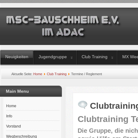
Neuigkeiten
Jugendgruppe
Club Training
MX Wee
Aktuelle Seite:
Home
Club Training
Termine / Reglement
Main Menu
Clubtrainin
Home
Info
Clubtraining 
Vorstand
Die Gruppe, die nicht
Wegbeschreibung