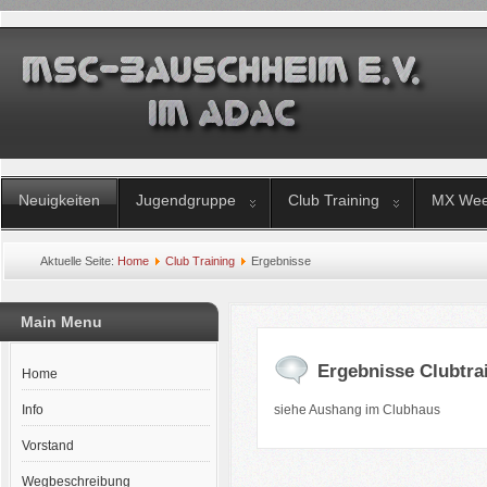
Neuigkeiten
Jugendgruppe
Club Training
MX Wee
Aktuelle Seite:
Home
Club Training
Ergebnisse
Main Menu
Ergebnisse Clubtra
Home
Info
siehe Aushang im Clubhaus
Vorstand
Wegbeschreibung